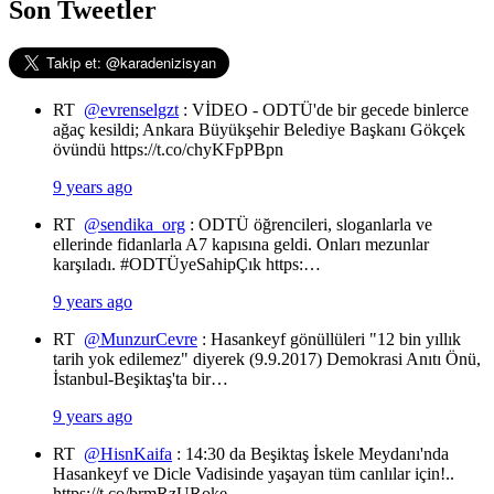
Son Tweetler
RT
@evrenselgzt
: VİDEO - ODTÜ'de bir gecede binlerce
ağaç kesildi; Ankara Büyükşehir Belediye Başkanı Gökçek
övündü https://t.co/chyKFpPBpn
9 years ago
RT
@sendika_org
: ODTÜ öğrencileri, sloganlarla ve
ellerinde fidanlarla A7 kapısına geldi. Onları mezunlar
karşıladı. #ODTÜyeSahipÇık https:…
9 years ago
RT
@MunzurCevre
: Hasankeyf gönüllüleri "12 bin yıllık
tarih yok edilemez" diyerek (9.9.2017) Demokrasi Anıtı Önü,
İstanbul-Beşiktaş'ta bir…
9 years ago
RT
@HisnKaifa
: 14:30 da Beşiktaş İskele Meydanı'nda
Hasankeyf ve Dicle Vadisinde yaşayan tüm canlılar için!..
https://t.co/brmRzURoke