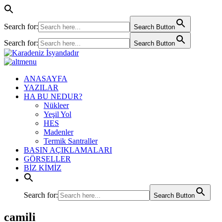
Search for:
Search Button
Search for:
Search Button
ANASAYFA
YAZILAR
HA BU NEDUR?
Nükleer
Yeşil Yol
HES
Madenler
Termik Santraller
BASIN AÇIKLAMALARI
GÖRSELLER
BİZ KİMİZ
Search for:
Search Button
camili