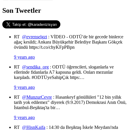
Son Tweetler
RT
@evrenselgzt
: VİDEO - ODTÜ'de bir gecede binlerce
ağaç kesildi; Ankara Büyükşehir Belediye Başkanı Gökçek
övündü https://t.co/chyKFpPBpn
9 years ago
RT
@sendika_org
: ODTÜ öğrencileri, sloganlarla ve
ellerinde fidanlarla A7 kapısına geldi. Onları mezunlar
karşıladı. #ODTÜyeSahipÇık https:…
9 years ago
RT
@MunzurCevre
: Hasankeyf gönüllüleri "12 bin yıllık
tarih yok edilemez" diyerek (9.9.2017) Demokrasi Anıtı Önü,
İstanbul-Beşiktaş'ta bir…
9 years ago
RT
@HisnKaifa
: 14:30 da Beşiktaş İskele Meydanı'nda