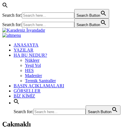
Search for:
Search Button
Search for:
Search Button
ANASAYFA
YAZILAR
HA BU NEDUR?
Nükleer
Yeşil Yol
HES
Madenler
Termik Santraller
BASIN AÇIKLAMALARI
GÖRSELLER
BİZ KİMİZ
Search for:
Search Button
Çakmaklı