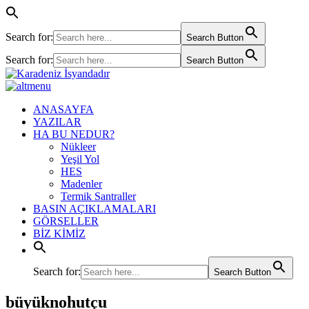
Search for:
Search Button
Search for:
Search Button
ANASAYFA
YAZILAR
HA BU NEDUR?
Nükleer
Yeşil Yol
HES
Madenler
Termik Santraller
BASIN AÇIKLAMALARI
GÖRSELLER
BİZ KİMİZ
Search for:
Search Button
büyüknohutçu