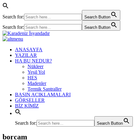
Search for:
Search Button
Search for:
Search Button
ANASAYFA
YAZILAR
HA BU NEDUR?
Nükleer
Yeşil Yol
HES
Madenler
Termik Santraller
BASIN AÇIKLAMALARI
GÖRSELLER
BİZ KİMİZ
Search for:
Search Button
borcam