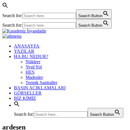
Search for:
Search Button
Search for:
Search Button
ANASAYFA
YAZILAR
HA BU NEDUR?
Nükleer
Yeşil Yol
HES
Madenler
Termik Santraller
BASIN AÇIKLAMALARI
GÖRSELLER
BİZ KİMİZ
Search for:
Search Button
ardeşen