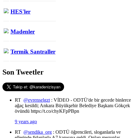
HES'ler
Madenler
Termik Santraller
Son Tweetler
RT
@evrenselgzt
: VİDEO - ODTÜ'de bir gecede binlerce
ağaç kesildi; Ankara Büyükşehir Belediye Başkanı Gökçek
övündü https://t.co/chyKFpPBpn
9 years ago
RT
@sendika_org
: ODTÜ öğrencileri, sloganlarla ve
ellerinde fidanlarla A7 kapısına geldi. Onları mezunlar