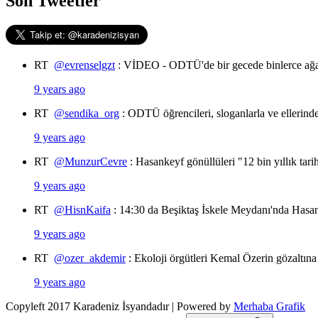
Son Tweetler
RT
@evrenselgzt
: VİDEO - ODTÜ'de bir gecede binlerce ağa
9 years ago
RT
@sendika_org
: ODTÜ öğrencileri, sloganlarla ve ellerin
9 years ago
RT
@MunzurCevre
: Hasankeyf gönüllüleri "12 bin yıllık tar
9 years ago
RT
@HisnKaifa
: 14:30 da Beşiktaş İskele Meydanı'nda Hasan
9 years ago
RT
@ozer_akdemir
: Ekoloji örgütleri Kemal Özerin gözaltına
9 years ago
Copyleft 2017 Karadeniz İsyandadır | Powered by
Merhaba Grafik