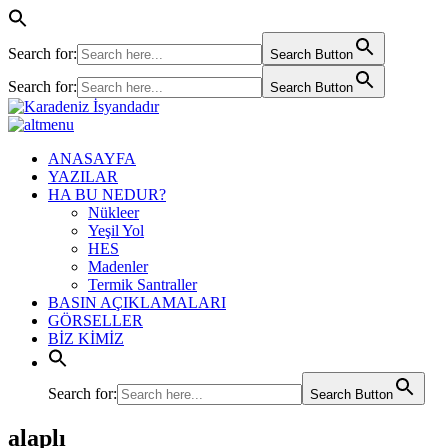
Search for:
Search Button
Search for:
Search Button
ANASAYFA
YAZILAR
HA BU NEDUR?
Nükleer
Yeşil Yol
HES
Madenler
Termik Santraller
BASIN AÇIKLAMALARI
GÖRSELLER
BİZ KİMİZ
Search for:
Search Button
alaplı