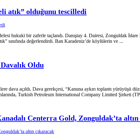
 atık” olduğunu tescilledi
delesi hukuki bir zaferle taçlandı. Danıştay 4. Dairesi, Zonguldak İd
ık” sınıfında değerlendirdi. Batı Karadeniz’de köylülerin ve ...
ı Davalık Oldu
ecilere dava açıldı. Dava gerekçesi, “Kanuna aykırı toplantı yürüyüşü
larında, Turkish Petroleum International Company Limited Şirketi (TPİ
 Kanadalı Centerra Gold, Zonguldak’ta altın