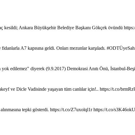
ç kesildi; Ankara Büyükşehir Belediye Başkanı Gökçek övündü https
de fidanlarla A7 kapısına geldi. Onları mezunlar karşıladı. #ODTÜyeSa
ih yok edilemez" diyerek (9.9.2017) Demokrasi Anıtı Önü, İstanbul-Beş
keyf ve Dicle Vadisinde yaşayan tüm canlılar için!.. https://t.co/brm
 alınmasına tepki gösterdi. https://t.co/Z7uxolql1r https://t.co/s3K46o