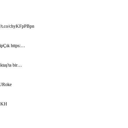
://t.co/chyKFpPBpn
hipÇık https:…
iktaş'ta bir…
RzURoke
kUKH