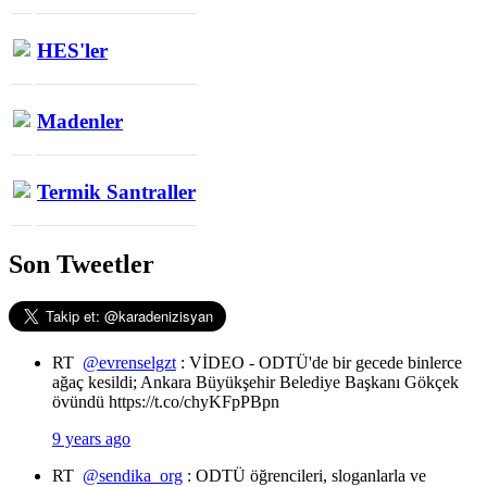
HES'ler
Madenler
Termik Santraller
Son Tweetler
RT
@evrenselgzt
: VİDEO - ODTÜ'de bir gecede binlerce
ağaç kesildi; Ankara Büyükşehir Belediye Başkanı Gökçek
övündü https://t.co/chyKFpPBpn
9 years ago
RT
@sendika_org
: ODTÜ öğrencileri, sloganlarla ve