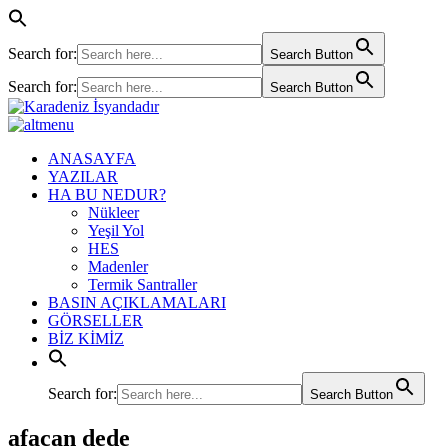
Search for:
Search Button
Search for:
Search Button
ANASAYFA
YAZILAR
HA BU NEDUR?
Nükleer
Yeşil Yol
HES
Madenler
Termik Santraller
BASIN AÇIKLAMALARI
GÖRSELLER
BİZ KİMİZ
Search for:
Search Button
afacan dede