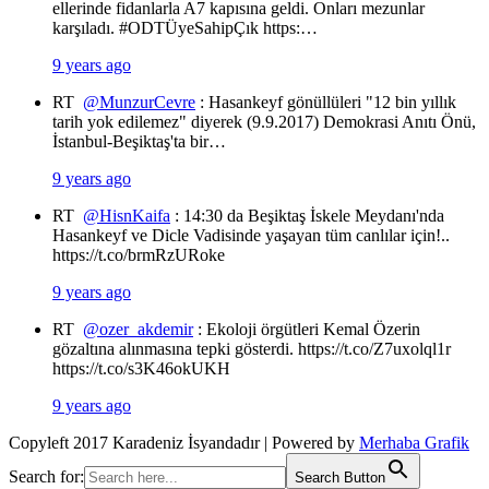
ellerinde fidanlarla A7 kapısına geldi. Onları mezunlar
karşıladı. #ODTÜyeSahipÇık https:…
9 years ago
RT
@MunzurCevre
: Hasankeyf gönüllüleri "12 bin yıllık
tarih yok edilemez" diyerek (9.9.2017) Demokrasi Anıtı Önü,
İstanbul-Beşiktaş'ta bir…
9 years ago
RT
@HisnKaifa
: 14:30 da Beşiktaş İskele Meydanı'nda
Hasankeyf ve Dicle Vadisinde yaşayan tüm canlılar için!..
https://t.co/brmRzURoke
9 years ago
RT
@ozer_akdemir
: Ekoloji örgütleri Kemal Özerin
gözaltına alınmasına tepki gösterdi. https://t.co/Z7uxolql1r
https://t.co/s3K46okUKH
9 years ago
Copyleft 2017 Karadeniz İsyandadır | Powered by
Merhaba Grafik
Search for:
Search Button