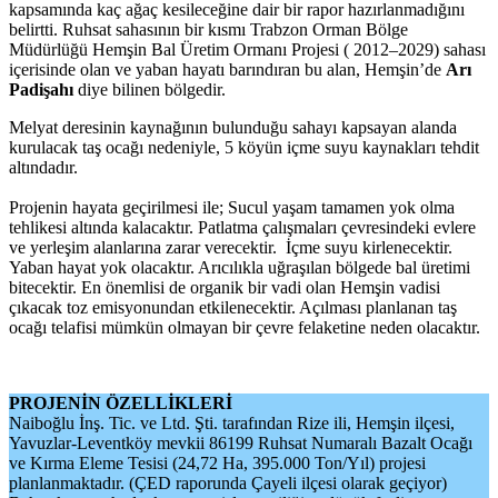
kapsamında kaç ağaç kesileceğine dair bir rapor hazırlanmadığını
belirtti. Ruhsat sahasının bir kısmı Trabzon Orman Bölge
Müdürlüğü Hemşin Bal Üretim Ormanı Projesi ( 2012–2029) sahası
içerisinde olan ve yaban hayatı barındıran bu alan, Hemşin’de
Arı
Padişahı
diye bilinen bölgedir.
Melyat deresinin kaynağının bulunduğu sahayı kapsayan alanda
kurulacak taş ocağı nedeniyle, 5 köyün içme suyu kaynakları tehdit
altındadır.
Projenin hayata geçirilmesi ile; Sucul yaşam tamamen yok olma
tehlikesi altında kalacaktır. Patlatma çalışmaları çevresindeki evlere
ve yerleşim alanlarına zarar verecektir. İçme suyu kirlenecektir.
Yaban hayat yok olacaktır. Arıcılıkla uğraşılan bölgede bal üretimi
bitecektir. En önemlisi de organik bir vadi olan Hemşin vadisi
çıkacak toz emisyonundan etkilenecektir. Açılması planlanan taş
ocağı telafisi mümkün olmayan bir çevre felaketine neden olacaktır.
PROJENİN ÖZELLİKLERİ
Naiboğlu İnş. Tic. ve Ltd. Şti. tarafından Rize ili, Hemşin ilçesi,
Yavuzlar-Leventköy mevkii 86199 Ruhsat Numaralı Bazalt Ocağı
ve Kırma Eleme Tesisi (24,72 Ha, 395.000 Ton/Yıl) projesi
planlanmaktadır. (ÇED raporunda Çayeli ilçesi olarak geçiyor)