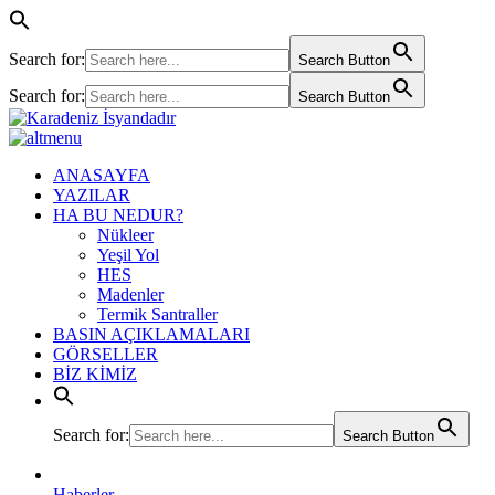
Search for:
Search Button
Search for:
Search Button
ANASAYFA
YAZILAR
HA BU NEDUR?
Nükleer
Yeşil Yol
HES
Madenler
Termik Santraller
BASIN AÇIKLAMALARI
GÖRSELLER
BİZ KİMİZ
Search for:
Search Button
Haberler