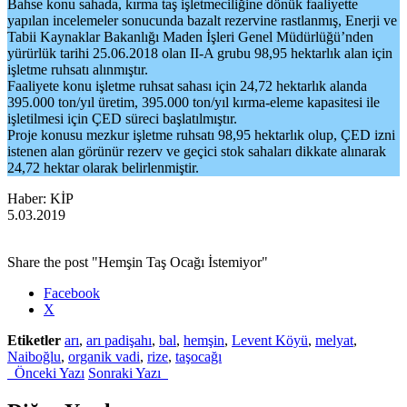
Bahse konu sahada, kırma taş işletmeciliğine dönük faaliyette
yapılan incelemeler sonucunda bazalt rezervine rastlanmış, Enerji ve
Tabii Kaynaklar Bakanlığı Maden İşleri Genel Müdürlüğü’nden
yürürlük tarihi 25.06.2018 olan II-A grubu 98,95 hektarlık alan için
işletme ruhsatı alınmıştır.
Faaliyete konu işletme ruhsat sahası için 24,72 hektarlık alanda
395.000 ton/yıl üretim, 395.000 ton/yıl kırma-eleme kapasitesi ile
işletilmesi için ÇED süreci başlatılmıştır.
Proje konusu mezkur işletme ruhsatı 98,95 hektarlık olup, ÇED izni
istenen alan görünür rezerv ve geçici stok sahaları dikkate alınarak
24,72 hektar olarak belirlenmiştir.
Haber: KİP
5.03.2019
Share the post "Hemşin Taş Ocağı İstemiyor"
Facebook
X
Etiketler
arı
,
arı padişahı
,
bal
,
hemşin
,
Levent Köyü
,
melyat
,
Naiboğlu
,
organik vadi
,
rize
,
taşocağı
Önceki Yazı
Sonraki Yazı