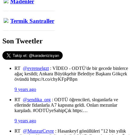
Madenler
Termik Santraller
Son Tweetler
RT
@evrenselgzt
: VİDEO - ODTÜ'de bir gecede binlerce
ağaç kesildi; Ankara Büyükşehir Belediye Başkanı Gökçek
övündü https://t.co/chyKFpPBpn
9 years ago
RT
@sendika_org
: ODTÜ öğrencileri, sloganlarla ve
ellerinde fidanlarla A7 kapısına geldi. Onları mezunlar
karşıladı. #ODTÜyeSahipÇık https:…
9 years ago
RT
@MunzurCevre
: Hasankeyf gönüllüleri "12 bin yıllık