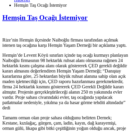
Hemşin Taş Ocağı İstemiyor
Hemşin Taş Ocağı İstemiyor
Rize’nin Hemşin ilçesinde Naiboğlu firması tarafından açılmak
istenen taş ocağına karşı Hemşin Yaşam Derneği bir açıklama yaptı.
Hemşin’de Levent Köyü sınırları içinde taş ocağı kurmayı planlayan
Naiboğlu firmasının 98 hektarlık ruhsat alanı olmasına rağmen 24
hektarlık kısmı çalışma alanı olarak göstererek ÇED gerekli değildir
kararı almasını değerlendiren Hemşin Yaşam Derneği; “Danıştay
kararlarına göre, 25 hektardan büyük ruhsat alanına sahip olan açık
maden işletmeciliği için, ÇED raporu hazırlanması gerekmektedir,
firma 24 hektarlık kısmını göstererek ÇED Gerekli Değildir kararı
almıştır. Projenin gerçekleştirileceği alanın 250 m yakınında evler
vardır. Proje sahası civarındaki evler, taş ocağında yapılacak
patlatmalar nedeniyle, yıkılma ya da hasar görme tehditi altındadır”
dedi
Tamamı orman olan proje sahası olduğunu belirten Dernek;
Kestane, kızılağaç, gürgen, çam, ladin, kayın, dağ karayemişi,
orman gülü, likapa gibi bitki çeşitliğinin yoğun olduğu ancak, proje